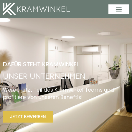
DAFÜR STEHT KRAMWINKEL
UNSER UNTERNEHMEN
Werde jetzt Teil des Kramwinkel Teams und
profitiere von unseren Beneftis!
JETZT BEWERBEN